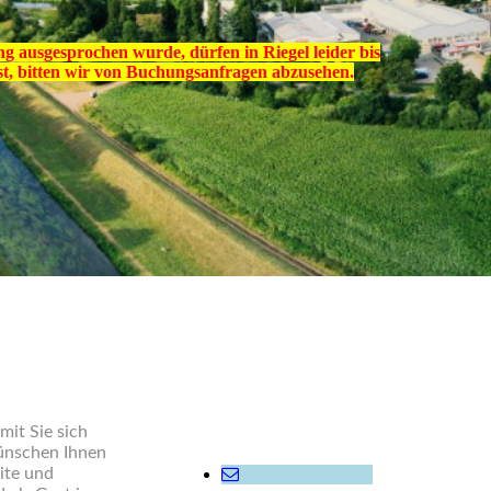
 ausgesprochen wurde, dürfen in Riegel leider bis
t, bitten wir von Buchungsanfragen abzusehen.
mit Sie sich
ünschen Ihnen
ite und