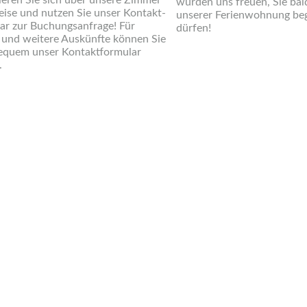
ieren Sie sich über unsere Zimmer
würden uns freuen, Sie bald
eise und nutzen Sie unser Kontakt-
unserer Ferienwohnung be
ar zur Buchungsanfrage! Für
dürfen!
 und weitere Auskünfte können Sie
equem unser Kontaktformular
.