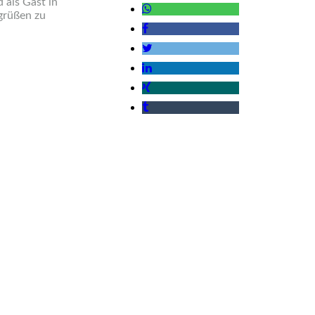
 als Gast in
grüßen zu