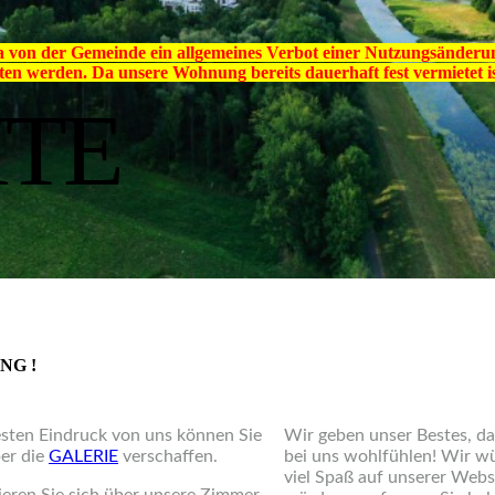
 von der Gemeinde ein allgemeines Verbot einer Nutzungsänderung
n werden. Da unsere Wohnung bereits dauerhaft fest vermietet is
ITE
NG !
sten Eindruck von uns können Sie
Wir geben unser Bestes, da
ber die
GALERIE
verschaffen.
bei uns wohlfühlen! Wir w
viel Spaß auf unserer Webs