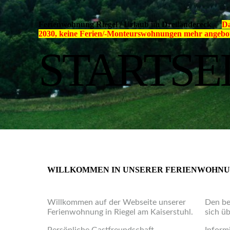
Ferienwohnung Riegel
/
Urlaub im Dreiländereck
Da
2030, keine Ferien/-Monteurswohnungen mehr angebote
STARTSE
WILLKOMMEN IN UNSERER FERIENWOHNU
Willkommen auf der Webseite unserer
Den be
Ferienwohnung in Riegel am Kaiserstuhl.
sich ü